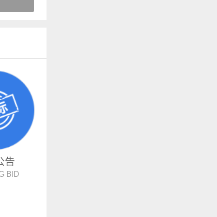
公告
G BID