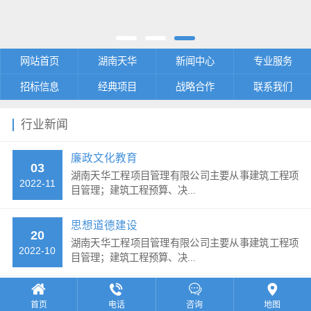
网站首页
湖南天华
新闻中心
专业服务
招标信息
经典项目
战略合作
联系我们
行业新闻
廉政文化教育
03
湖南天华工程项目管理有限公司主要从事建筑工程项
2022-11
目管理；建筑工程预算、决...
思想道德建设
20
湖南天华工程项目管理有限公司主要从事建筑工程项
2022-10
目管理；建筑工程预算、决...
开展社会主义核心价值观学习宣传和教育实践活动
28
首页
电话
咨询
地图
湖南天华工程项目管理有限公司主要从事建筑工程项